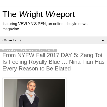
The
Wr
ight
Wr
eport
featuring VEVLYN'S PEN, an online lifestyle news
magazine
▼
Tuesday, February 14, 2017
From NYFW Fall 2017 DAY 5: Zang Toi
Is Feeling Royally Blue … Nina Tiari Has
Every Reason to Be Elated