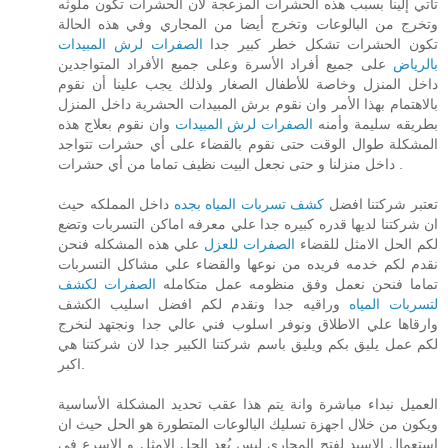
تأتي إلينا بسبب هذه الحشرات المزعجة لان الحشرات تكون ملوثه
وتخرج من البالوعات وتخرج أيضا من المجاري وفي هذه الحالة
تكون الحشرات تشكل خطر كبير جدا
الصفرات لرش المبيدات
بالرياض
على جميع أفراد الأسرة وعلى جميع الأفراد المتواجدين
داخل المنزل وخاصة للأطفال الصغار ولذلك يجب علينا أن نقوم
بالاهتمام بهذا الأمر وان نقوم برش المبيدات الحشرية داخل المنزل
بطريقه سليمة وأمنه
الصفرات لرش المبيدات
وان نقوم بعلاج هذه
المشكلة طوال الوقت حتى نقوم بالقضاء على أي حشرات تتواجد
داخل منزلنا و حتى نجعل البيت نظيف تماما من أي حشرات .
تعتبر شركتنا افضل
كشف تسربات المياه بجده
داخل المملكه حيث
ان شركتنا لديها قدره كبيره جدا علي معرفه اماكن التسربات وتضع
لكم الحل الامثل للقضاء
الصفرات للعزل
علي هذه المشكله فنحن
نقدم لكم خدمه فريده من نوعها والقضاء علي مشاكل التسربات
تماما فنحن نعمل وفق منظومه عمل متكامله
الصفرات لكشف
لتسربات المياه
وراقيه جدا ونقدم لكم افضل اسليب الكشف
وارقاها علي الاطلاق ونوفر اسلوب فني عالي جدا ونجتهد لنخرج
لكم عمل يليق بكم ويليق باسم شركتنا الكبير جدا لان شركتنا هي
اكبر.
العميل نبداء مباشرة وانة يتم هذا عقب تحديد المشكلة الأساسية
ويكون من خلال اجهزة تسليك البالوعات المتطورة هو الحل حيث ان
إستعمال الاسيد لفتح المجارى ليس يُعد الحل الامثل و الاسرع فى