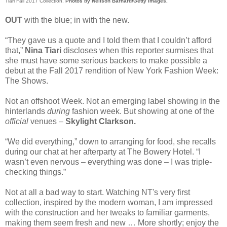
Tiari Fall 2017 Collection.
Photos by Neilson Barnard/Getty Images.
OUT
with the blue; in with the new.
“They gave us a quote and I told them that I couldn’t afford
that,”
Nina Tiari
discloses when this reporter surmises that
she must have some serious backers to make possible a
debut at the Fall 2017 rendition of New York Fashion Week:
The Shows.
Not an offshoot Week. Not an emerging label showing in the
hinterlands
during
fashion week. But showing at one of the
official
venues –
Skylight Clarkson.
“We did everything,” down to arranging for food, she recalls
during our chat at her afterparty at The Bowery Hotel. “I
wasn’t even nervous – everything was done – I was triple-
checking things.”
Not at all a bad way to start. Watching NT's very first
collection, inspired by the modern woman, I am impressed
with the construction and her tweaks to familiar garments,
making them seem fresh and new … More shortly; enjoy the