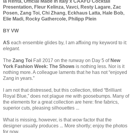
la Renta, Official Made in Italy x CAAFD Cocktail
Presentation, Fleur Kelinza, Vavci, Resty Lagare, Zac
Posen, Zang Toi, Chi Zhang, Eckhaus Latta, Hale Bob,
Elie Madi, Rocky Gathercole, Philipp Plein
BY VW
AS
each ensemble glides by, I am affixing my keyword to it:
elegant.
The
Zang Toi
Fall 2017 on the runway on Day 5 of
New
York Fashion Week: The Shows
is nothing less. Nor is it
nothing more. A colleague laments that he has not “enjoyed
Zang in years.”
I am not that distressed, but this collection, titled “Brilliant
Royal Blue,” does not plague me with goosebumps. Many of
the elements for a great collection are here: fine fabrics,
superior cuts, pleasing silhouettes ...
What is missing, however, is that
wow
factor that the
designer usually produces ... More shortly; enjoy the photos
for now.